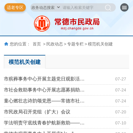
适老专区
您的位置：
首页
>
民政动态
>
专题专栏
>
模范机关创建
模范机关创建
市殡葬事务中心开展主题党日观影活…
07-27
市社会救助事务中心开展志愿募捐助…
07-24
童心燃壮志诗韵颂党恩——常德市社…
07-24
市民政局召开党组（扩大）会议
07-20
学法明责守底线青春护航新救助——…
07-10