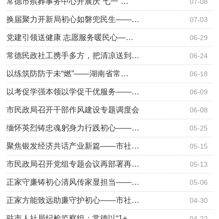
常德市殡葬事务中心开展庆“七一”…
07-08
换届聚力开新局初心如磐兜民生——…
07-03
党建引领送健康 志愿服务暖民心—…
06-29
常德民政社工携手多方，把清凉送到…
06-24
以练筑防防于未“燃”——湖南省常…
06-18
以考促学强本领以学促干优服务——…
06-09
市民政局召开干部作风建设专题调度会
06-08
缅怀英烈铸忠魂躬身力行践初心——…
05-25
聚焦银发经济共话产业新篇——市社…
05-15
市民政局召开党组专题会议再部署再…
05-13
正家守廉铸初心清风传家显担当——…
05-06
正家方能致远助廉守护初心——市社…
04-30
驻市人社局纪检监察组：常德以“1+…
04-22