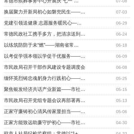
常德市殡葬事务中心开展庆“七一”…
07-08
换届聚力开新局初心如磐兜民生——…
07-03
党建引领送健康 志愿服务暖民心—…
06-29
常德民政社工携手多方，把清凉送到…
06-24
以练筑防防于未“燃”——湖南省常…
06-18
以考促学强本领以学促干优服务——…
06-09
市民政局召开干部作风建设专题调度会
06-08
缅怀英烈铸忠魂躬身力行践初心——…
05-25
聚焦银发经济共话产业新篇——市社…
05-15
市民政局召开党组专题会议再部署再…
05-13
正家守廉铸初心清风传家显担当——…
05-06
正家方能致远助廉守护初心——市社…
04-30
驻市人社局纪检监察组：常德以“1+…
04-22