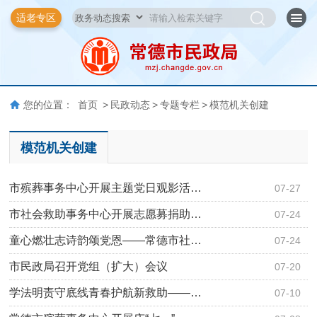
适老专区
您的位置：
首页
>
民政动态
>
专题专栏
>
模范机关创建
模范机关创建
市殡葬事务中心开展主题党日观影活…
07-27
市社会救助事务中心开展志愿募捐助…
07-24
童心燃壮志诗韵颂党恩——常德市社…
07-24
市民政局召开党组（扩大）会议
07-20
学法明责守底线青春护航新救助——…
07-10