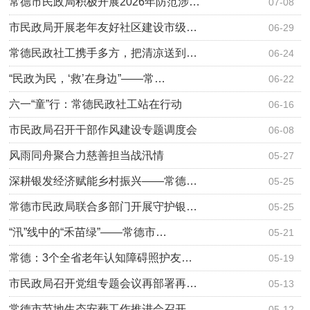
常德市民政局积极开展2026年防范涉…
07-08
市民政局开展老年友好社区建设市级…
06-29
常德民政社工携手多方，把清凉送到…
06-24
“民政为民，‘救’在身边”——常…
06-22
六一“童”行：常德民政社工站在行动
06-16
市民政局召开干部作风建设专题调度会
06-08
风雨同舟聚合力慈善担当战汛情
05-27
深耕银发经济赋能乡村振兴——常德…
05-25
常德市民政局联合多部门开展守护银…
05-25
“汛”线中的“禾苗绿”——常德市…
05-21
常德：3个全省老年认知障碍照护友…
05-19
市民政局召开党组专题会议再部署再…
05-13
常德市节地生态安葬工作推进会召开
05-12