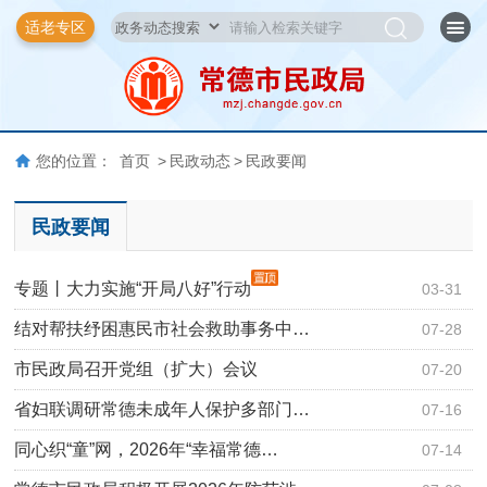
适老专区
您的位置：
首页
>
民政动态
>
民政要闻
民政要闻
专题丨大力实施“开局八好”行动
03-31
结对帮扶纾困惠民市社会救助事务中…
07-28
市民政局召开党组（扩大）会议
07-20
省妇联调研常德未成年人保护多部门…
07-16
同心织“童”网，2026年“幸福常德…
07-14