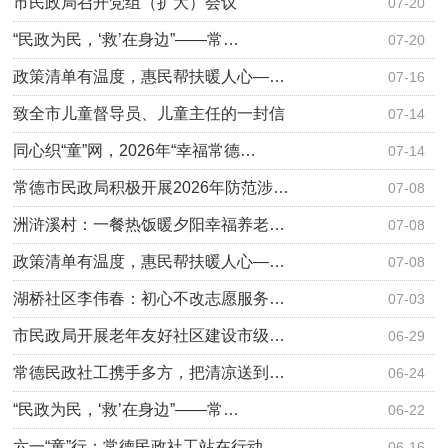
市民政局召开党组（扩大）会议
07-20
“民政为民，‘救’在身边”——常…
07-20
政策清单有温度，惠民帮扶暖人心—…
07-16
致全市儿童督导员、儿童主任的一封信
07-14
同心织“童”网，2026年“幸福常德…
07-14
常德市民政局积极开展2026年防范涉…
07-08
洲浒溪村：一餐热饭暖夕阳幸福养老…
07-08
政策清单有温度，惠民帮扶暖人心—…
07-08
湖桥社区李伟春：初心不改志愿服务…
07-03
市民政局开展老年友好社区建设市级…
06-29
常德民政社工携手多方，把清凉送到…
06-24
“民政为民，‘救’在身边”——常…
06-22
六一“童”行：常德民政社工站在行动
06-16