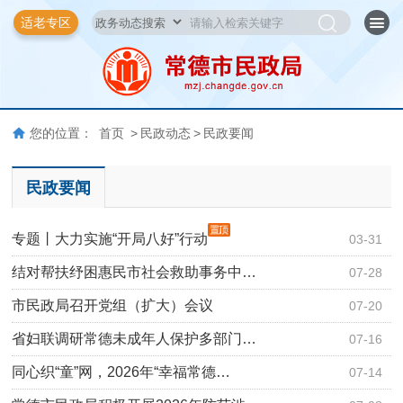
适老专区
您的位置：
首页
>
民政动态
>
民政要闻
民政要闻
专题丨大力实施“开局八好”行动
03-31
结对帮扶纾困惠民市社会救助事务中…
07-28
市民政局召开党组（扩大）会议
07-20
省妇联调研常德未成年人保护多部门…
07-16
同心织“童”网，2026年“幸福常德…
07-14