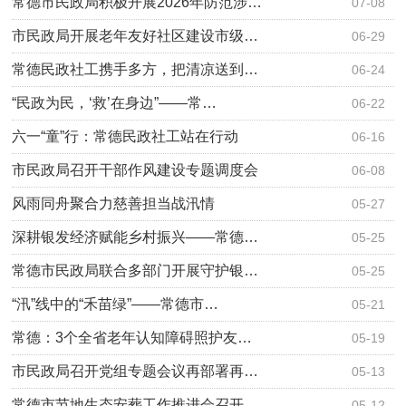
常德市民政局积极开展2026年防范涉…
07-08
市民政局开展老年友好社区建设市级…
06-29
常德民政社工携手多方，把清凉送到…
06-24
“民政为民，‘救’在身边”——常…
06-22
六一“童”行：常德民政社工站在行动
06-16
市民政局召开干部作风建设专题调度会
06-08
风雨同舟聚合力慈善担当战汛情
05-27
深耕银发经济赋能乡村振兴——常德…
05-25
常德市民政局联合多部门开展守护银…
05-25
“汛”线中的“禾苗绿”——常德市…
05-21
常德：3个全省老年认知障碍照护友…
05-19
市民政局召开党组专题会议再部署再…
05-13
常德市节地生态安葬工作推进会召开
05-12