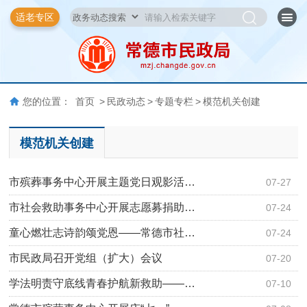
适老专区
您的位置：
首页
>
民政动态
>
专题专栏
>
模范机关创建
模范机关创建
市殡葬事务中心开展主题党日观影活…
07-27
市社会救助事务中心开展志愿募捐助…
07-24
童心燃壮志诗韵颂党恩——常德市社…
07-24
市民政局召开党组（扩大）会议
07-20
学法明责守底线青春护航新救助——…
07-10