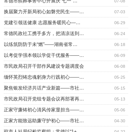
常德市殡葬事务中心开展庆“七一”…
07-08
换届聚力开新局初心如磐兜民生——…
07-03
党建引领送健康 志愿服务暖民心—…
06-29
常德民政社工携手多方，把清凉送到…
06-24
以练筑防防于未“燃”——湖南省常…
06-18
以考促学强本领以学促干优服务——…
06-09
市民政局召开干部作风建设专题调度会
06-08
缅怀英烈铸忠魂躬身力行践初心——…
05-25
聚焦银发经济共话产业新篇——市社…
05-15
市民政局召开党组专题会议再部署再…
05-13
正家守廉铸初心清风传家显担当——…
05-06
正家方能致远助廉守护初心——市社…
04-30
驻市人社局纪检监察组：常德以“1+…
04-22