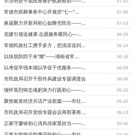
学法明责守底线青春护航新救助——…
07-10
常德市殡葬事务中心开展庆“七一”…
07-08
换届聚力开新局初心如磐兜民生——…
07-03
党建引领送健康 志愿服务暖民心—…
06-29
常德民政社工携手多方，把清凉送到…
06-24
以练筑防防于未“燃”——湖南省常…
06-18
以考促学强本领以学促干优服务——…
06-09
市民政局召开干部作风建设专题调度会
06-08
缅怀英烈铸忠魂躬身力行践初心——…
05-25
聚焦银发经济共话产业新篇——市社…
05-15
市民政局召开党组专题会议再部署再…
05-13
正家守廉铸初心清风传家显担当——…
05-06
正家方能致远助廉守护初心——市社…
04-30