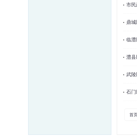
市民
鼎城
临澧
澧县
武陵
石门
首