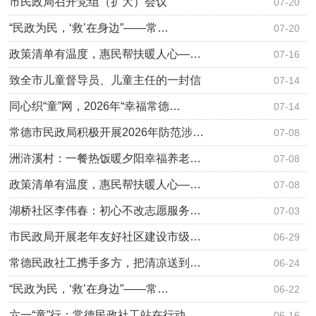
市民政局召开党组（扩大）会议
07-20
“民政为民，‘救’在身边”——常…
07-20
政策清单有温度，惠民帮扶暖人心—…
07-16
致全市儿童督导员、儿童主任的一封信
07-14
同心织“童”网，2026年“幸福常德…
07-14
常德市民政局积极开展2026年防范涉…
07-08
洲浒溪村：一餐热饭暖夕阳幸福养老…
07-08
政策清单有温度，惠民帮扶暖人心—…
07-08
湖桥社区李伟春：初心不改志愿服务…
07-03
市民政局开展老年友好社区建设市级…
06-29
常德民政社工携手多方，把清凉送到…
06-24
“民政为民，‘救’在身边”——常…
06-22
六一“童”行：常德民政社工站在行动
06-16