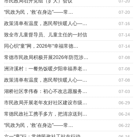
市民政局召开党组（扩大）会议
07-20
“民政为民，‘救’在身边”——常…
07-20
政策清单有温度，惠民帮扶暖人心—…
07-16
致全市儿童督导员、儿童主任的一封信
07-14
同心织“童”网，2026年“幸福常德…
07-14
常德市民政局积极开展2026年防范涉…
07-08
洲浒溪村：一餐热饭暖夕阳幸福养老…
07-08
政策清单有温度，惠民帮扶暖人心—…
07-08
湖桥社区李伟春：初心不改志愿服务…
07-03
市民政局开展老年友好社区建设市级…
06-29
常德民政社工携手多方，把清凉送到…
06-24
“民政为民，‘救’在身边”——常…
06-22
六一“童”行：常德民政社工站在行动
06-16