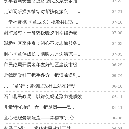
筑牢暑期安全防线常德民政系统多措…
07-22
走访调研摸实情结对帮扶促振兴——…
07-21
【幸福常德 护童成长】桃源县民政…
07-16
洲浒溪村：一餐热饭暖夕阳幸福养老…
07-08
湖桥社区李伟春：初心不改志愿服务…
07-03
润心护童伴成长，情暖六月送清凉—…
07-03
市民政局开展老年友好社区建设市级…
06-29
常德民政社工携手多方，把清凉送到…
06-24
六一“童”行：常德民政社工站在行动
06-16
石门县民政局：以评促规范聚力提质效
06-11
儿童“微心愿”，六一把梦圆——民…
06-11
童心璀璨爱满沅澧——常德市“润心…
06-08
有爱无“碍”——常德市民政社工站…
06-08