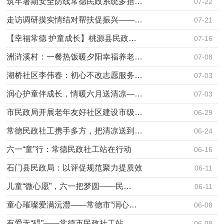
筑牢暑期安全防线常德民政系统多措…
07-22
走访调研摸实情结对帮扶促振兴——…
07-21
【幸福常德 护童成长】桃源县民政…
07-16
洲浒溪村：一餐热饭暖夕阳幸福养老…
07-08
湖桥社区李伟春：初心不改志愿服务…
07-03
润心护童伴成长，情暖六月送清凉—…
07-03
市民政局开展老年友好社区建设市级…
06-29
常德民政社工携手多方，把清凉送到…
06-24
六一“童”行：常德民政社工站在行动
06-16
石门县民政局：以评促规范聚力提质效
06-11
儿童“微心愿”，六一把梦圆——民…
06-11
童心璀璨爱满沅澧——常德市“润心…
06-08
有爱无“碍”——常德市民政社工站…
06-08