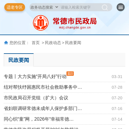
适老专区
您的位置：
首页
>
民政动态
>
民政要闻
民政要闻
专题丨大力实施“开局八好”行动
03-31
结对帮扶纾困惠民市社会救助事务中…
07-28
市民政局召开党组（扩大）会议
07-20
省妇联调研常德未成年人保护多部门…
07-16
同心织“童”网，2026年“幸福常德…
07-14