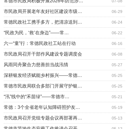
常德市民政局积极开展2026年防范涉…
07-08
市民政局开展老年友好社区建设市级…
06-29
常德民政社工携手多方，把清凉送到…
06-24
“民政为民，‘救’在身边”——常…
06-22
六一“童”行：常德民政社工站在行动
06-16
市民政局召开干部作风建设专题调度会
06-08
风雨同舟聚合力慈善担当战汛情
05-27
深耕银发经济赋能乡村振兴——常德…
05-25
常德市民政局联合多部门开展守护银…
05-25
“汛”线中的“禾苗绿”——常德市…
05-21
常德：3个全省老年认知障碍照护友…
05-19
市民政局召开党组专题会议再部署再…
05-13
常德市节地生态安葬工作推进会召开
05-12