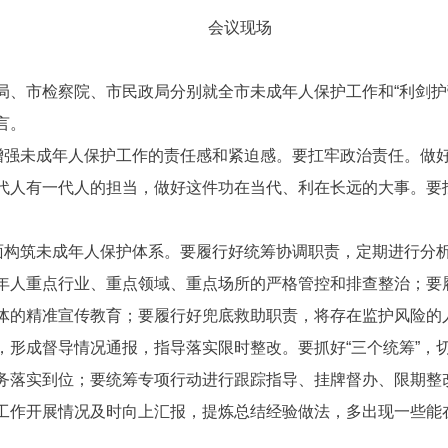
会议现场
局、市检察院、市民政局分别就全市未成年人保护工作和“利剑护
言。
增强未成年人保护工作的责任感和紧迫感
。要扛牢政治责任。做
代人有一代人的担当，做好这件功在当代、利在长远的大事。要
面构筑未成年人保护体系
。
要履行好统筹协调职责，
定期进行分
年人重点行业、重点领域、重点场所的严格管控和排查整治
；
要
体的精准宣传教育
；要
履行好兜底
救助
职责，将
存在监护风险的
，形成督导情况通报，指导落实限时整改
。
要
抓好
“
三
个统筹
”，
务
落实到位
；
要统筹专项行动
进行跟踪指导、挂牌督办、限
期
整
工作开展情况及时向上汇报，提炼总结经验做法，多出现一些能