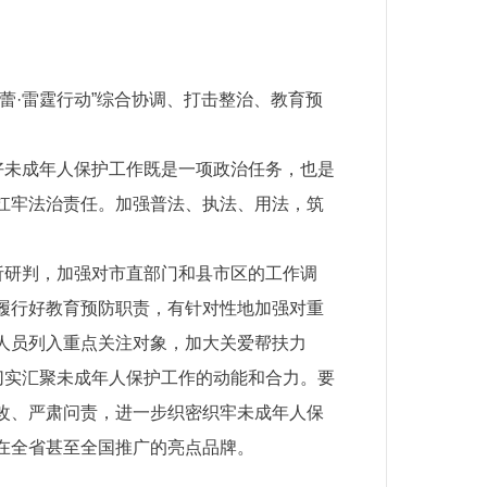
蕾·雷霆行动”综合协调、打击整治、教育预
好未成年人保护工作既是一项政治任务，也是
扛牢法治责任。加强普法、执法、用法，筑
析研判，加强对市直部门和县市区的工作调
履行好
教育预防
职责，
有针对性地加强对重
人员列入重点关注对象，加大关爱帮扶力
切实汇聚未成年人保护工作
的动能和
合力
。
要
改
、严肃问责
，进一步
织密织牢未成年人保
在全省甚至全国推广的亮点品牌
。