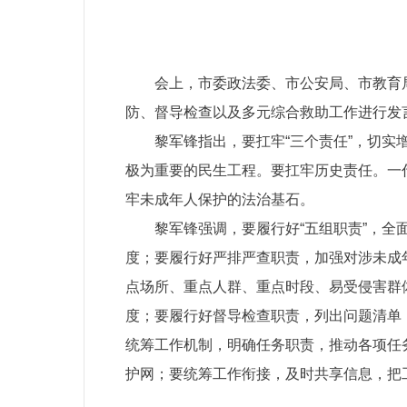
会上，市委政法委、市公安局、市教育
防、督导检查以及多元综合救助工作进行发
黎军锋指出，
要扛牢“三个责任”
，切实
极为重要的民生工程。要扛牢历史责任。一
牢未成年人保护的法治基石。
黎军锋强调，
要履行好“五组职责”，全
度
；要履行好严排严查职责，
加强对涉未成
点场所、重点人群、重点时段、易受侵害群
度
；要
履行好
督导检查
职责，
列出问题清单
统筹工作机制
，
明确任务职责，推动各项任
护网
；
要统筹工作衔接，
及时共享信息，把