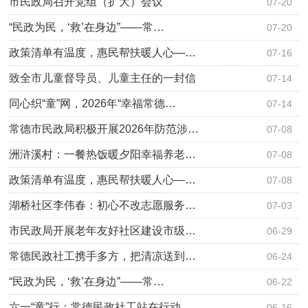
市民政局召开党组（扩大）会议
07-20
“民政为民，‘救’在身边”——常…
07-20
政策清单有温度，惠民帮扶暖人心—…
07-16
致全市儿童督导员、儿童主任的一封信
07-14
同心织“童”网，2026年“幸福常德…
07-14
常德市民政局积极开展2026年防范涉…
07-08
洲浒溪村：一餐热饭暖夕阳幸福养老…
07-08
政策清单有温度，惠民帮扶暖人心—…
07-08
湖桥社区李伟春：初心不改志愿服务…
07-03
市民政局开展老年友好社区建设市级…
06-29
常德民政社工携手多方，把清凉送到…
06-24
“民政为民，‘救’在身边”——常…
06-22
六一“童”行：常德民政社工站在行动
06-16