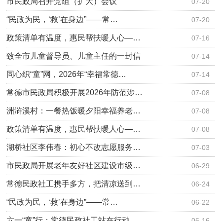
市民政局召开党组（扩大）会议
07-20
“民政为民，‘救’在身边”——常…
07-20
政策清单有温度，惠民帮扶暖人心—…
07-16
致全市儿童督导员、儿童主任的一封信
07-14
同心织“童”网，2026年“幸福常德…
07-14
常德市民政局积极开展2026年防范涉…
07-08
洲浒溪村：一餐热饭暖夕阳幸福养老…
07-08
政策清单有温度，惠民帮扶暖人心—…
07-08
湖桥社区李伟春：初心不改志愿服务…
07-03
市民政局开展老年友好社区建设市级…
06-29
常德民政社工携手多方，把清凉送到…
06-24
“民政为民，‘救’在身边”——常…
06-22
六一“童”行：常德民政社工站在行动
06-16