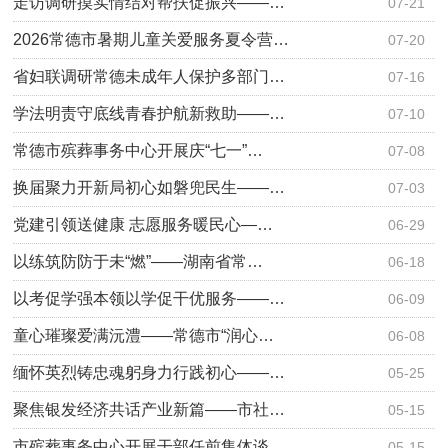
走访调研摸实情结对帮扶促振兴——…
07-21
2026常德市暑期儿童关爱服务夏令营…
07-20
省妇联调研常德未成年人保护多部门…
07-16
学法明责守底线青春护航新救助——…
07-10
常德市殡葬事务中心开展庆“七一”…
07-08
换届聚力开新局初心如磐兜民生——…
07-03
党建引领送健康 志愿服务暖民心—…
06-29
以练筑防防于未“燃”——湖南省常…
06-18
以考促学强本领以学促干优服务——…
06-09
童心璀璨爱满沅澧——常德市“润心…
06-08
缅怀英烈铸忠魂躬身力行践初心——…
05-25
聚焦银发经济共话产业新篇——市社…
05-15
市殡葬事务中心开展干部任前集体谈…
05-15