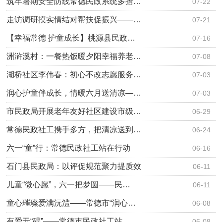
筑牢暑期安全防线常德民政系统多措…
07-22
走访调研摸实情结对帮扶促振兴——…
07-21
【幸福常德 护童成长】桃源县民政…
07-16
洲浒溪村：一餐热饭暖夕阳幸福养老…
07-08
湖桥社区李伟春：初心不改志愿服务…
07-03
润心护童伴成长，情暖六月送清凉—…
07-03
市民政局开展老年友好社区建设市级…
06-29
常德民政社工携手多方，把清凉送到…
06-24
六一“童”行：常德民政社工站在行动
06-16
石门县民政局：以评促规范聚力提质效
06-11
儿童“微心愿”，六一把梦圆——民…
06-11
童心璀璨爱满沅澧——常德市“润心…
06-08
有爱无“碍”——常德市民政社工站…
06-08