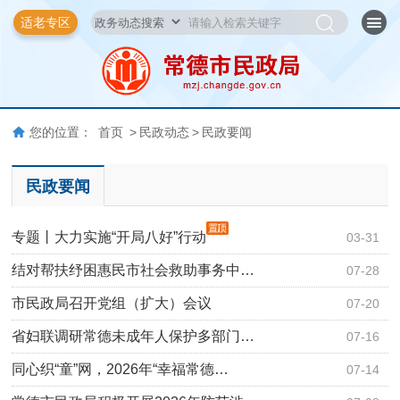
适老专区
您的位置：
首页
>
民政动态
>
民政要闻
民政要闻
专题丨大力实施“开局八好”行动
03-31
结对帮扶纾困惠民市社会救助事务中…
07-28
市民政局召开党组（扩大）会议
07-20
省妇联调研常德未成年人保护多部门…
07-16
同心织“童”网，2026年“幸福常德…
07-14