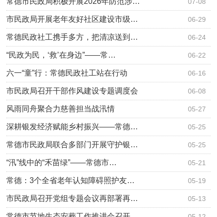
常德市民政局积极开展2026年防范涉…
07-08
市民政局开展老年友好社区建设市级…
06-29
常德民政社工携手多方，把清凉送到…
06-24
“民政为民，‘救’在身边”——常…
06-22
六一“童”行：常德民政社工站在行动
06-16
市民政局召开干部作风建设专题调度会
06-08
风雨同舟聚合力慈善担当战汛情
05-27
深耕银发经济赋能乡村振兴——常德…
05-25
常德市民政局联合多部门开展守护银…
05-25
“汛”线中的“禾苗绿”——常德市…
05-21
常德：3个全省老年认知障碍照护友…
05-19
市民政局召开党组专题会议再部署再…
05-13
常德市节地生态安葬工作推进会召开
05-12