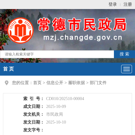
登录
注册
|
首 页
您的位置：
首页
>
信息公开
>
履职依据
>
部门文件
索
引
号：
CD010/202510-00004
成文日期：
2025-10-09
发文机关：
市民政局
发文日期：
2025-10-10
发文字号：