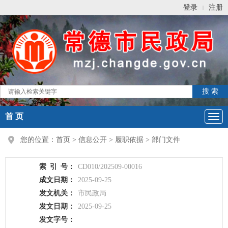
登录
注册
|
首 页
您的位置：
首页
>
信息公开
>
履职依据
>
部门文件
索
引
号：
CD010/202509-00016
成文日期：
2025-09-25
发文机关：
市民政局
发文日期：
2025-09-25
发文字号：