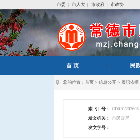
市委
市人大
市政府
市政协
首 页
民
您的位置：
首页
>
信息公开
>
履职依据
索
引
号：
CD010/202605
发文机关：
市民政局
发文字号：