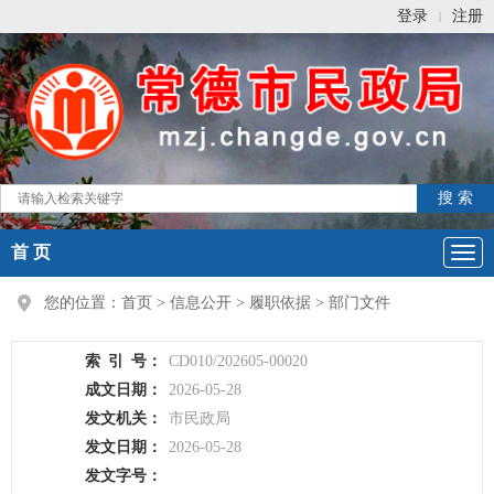
登录
注册
|
首 页
您的位置：
首页
>
信息公开
>
履职依据
>
部门文件
索
引
号：
CD010/202605-00020
成文日期：
2026-05-28
发文机关：
市民政局
发文日期：
2026-05-28
发文字号：