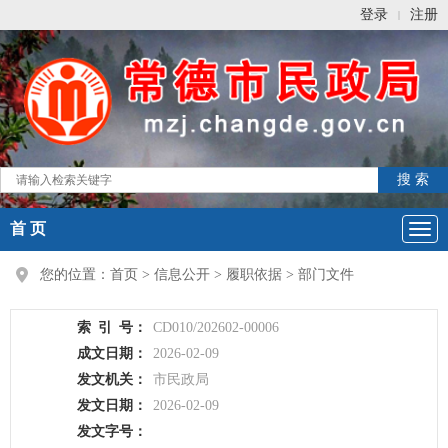
登录
注册
|
首 页
您的位置：
首页
>
信息公开
>
履职依据
>
部门文件
索
引
号：
CD010/202602-00006
成文日期：
2026-02-09
发文机关：
市民政局
发文日期：
2026-02-09
发文字号：