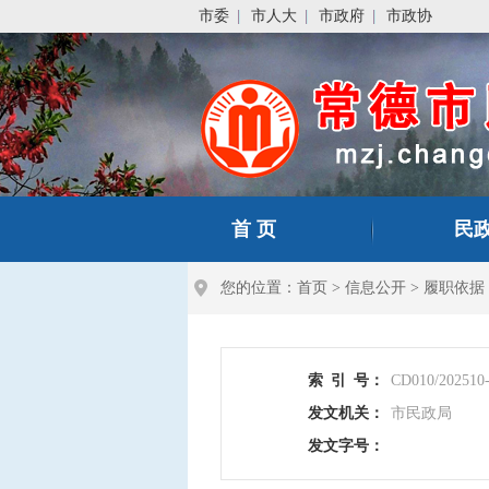
市委
市人大
市政府
市政协
首 页
民
您的位置：
首页
>
信息公开
>
履职依据
索
引
号：
CD010/202510
发文机关：
市民政局
发文字号：