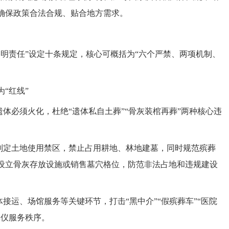
确保政策合法合规、贴合地方需求。
、明责任”设定十条规定，核心可概括为“六个严禁、两项机制、
“红线”
遗体必须火化，杜绝“遗体私自土葬”“骨灰装棺再葬”两种核心违
：划定土地使用禁区，禁止占用耕地、林地建墓，同时规范殡葬
设立骨灰存放设施或销售墓穴格位，防范非法占地和违规建设
体接运、场馆服务等关键环节，打击“黑中介”“假殡葬车”“医院
殡仪服务秩序。