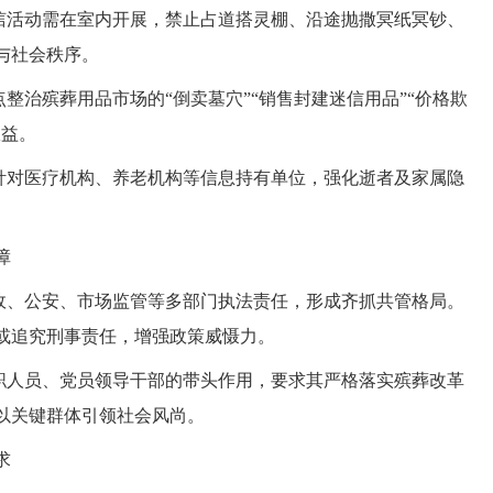
吊唁活动需在室内开展，禁止占道搭灵棚、沿途抛撒冥纸冥钞、
与社会秩序。
点整治殡葬用品市场的“倒卖墓穴”“销售封建迷信用品”“价格欺
权益。
：针对医疗机构、养老机构等信息持有单位，强化逝者及家属隐
障
民政、公安、市场监管等多部门执法责任，形成齐抓共管格局。
或追究刑事责任，增强政策威慑力。
公职人员、党员领导干部的带头作用，要求其严格落实殡葬改革
以关键群体引领社会风尚。
求