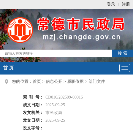
登录
注册
|
首 页
您的位置：
首页
>
信息公开
>
履职依据
>
部门文件
索
引
号：
CD010/202509-00016
成文日期：
2025-09-25
发文机关：
市民政局
发文日期：
2025-09-25
发文字号：