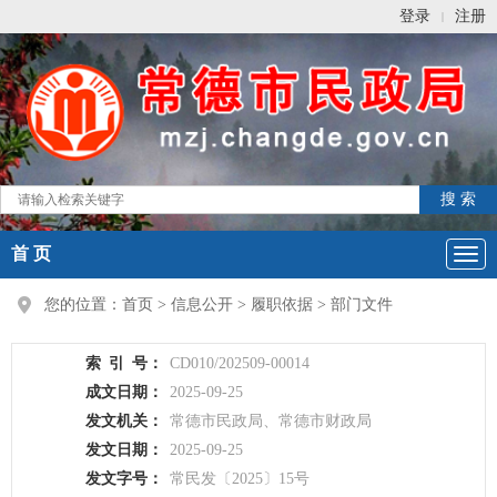
登录
注册
|
首 页
您的位置：
首页
>
信息公开
>
履职依据
>
部门文件
索
引
号：
CD010/202509-00014
成文日期：
2025-09-25
发文机关：
常德市民政局、常德市财政局
发文日期：
2025-09-25
发文字号：
常民发〔2025〕15号