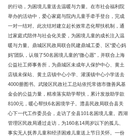
的行动，为困境儿童送去温暖与力量。在市社会福利院
举办的活动中，爱心家庭与院内儿童手牵手登台，完成
一对一结对。此次结对建立起长效常态化帮扶机制，通
过家庭式陪伴与社会化关爱，为困境儿童的成长注入温
暖与力量。鼎城区民政局联合民建鼎城工委、区“爱心妈
妈”团队，认领了50名困境儿童的“微心愿”，并联合上海
公益社工师事务所，为鼎城区未成年人保护中心、黄土
店镇未保站、黄土店镇中心小学、灌溪镇中心小学送去
4000册图书。武陵区民政社工总站依托常德市微善风基
金会的公益力量，精准落实助学帮扶，累计发放助学款
8100元，暖心帮扶6名困境学子。澧县民政局联合县关
心下一代工作委员会，走访了全县101名困境儿童。西湖
管理区民政局通过走访，为160名14周岁以下的孤儿、
事实无人抚养儿童和经济困难儿童送上节日关怀。一份