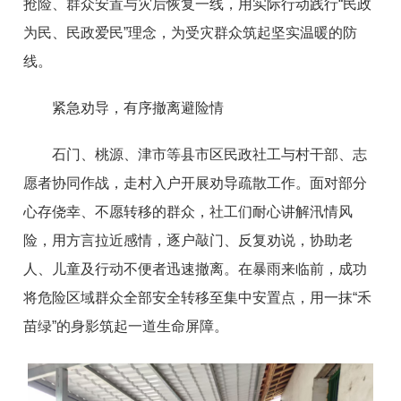
抢险、群众安置与灾后恢复一线，用实际行动践行“民政
为民、民政爱民”理念，为受灾群众筑起坚实温暖的防
线。
紧急劝导，有序撤离避险情
石门、桃源、津市等县市区民政社工与村干部、志
愿者协同作战，走村入户开展劝导疏散工作。面对部分
心存侥幸、不愿转移的群众，社工们耐心讲解汛情风
险，用方言拉近感情，逐户敲门、反复劝说，协助老
人、儿童及行动不便者迅速撤离。在暴雨来临前，成功
将危险区域群众全部安全转移至集中安置点，用一抹“禾
苗绿”的身影筑起一道生命屏障。