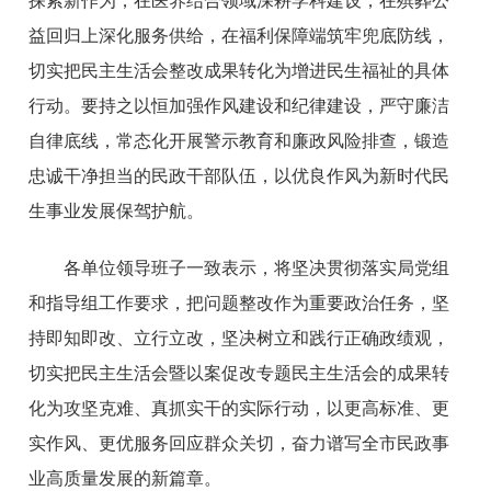
探索新作为，在医养结合领域深耕学科建设，在殡葬公
益回归上深化服务供给，在福利保障端筑牢兜底防线，
切实把民主生活会整改成果转化为增进民生福祉的具体
行动。要持之以恒加强作风建设和纪律建设，严守廉洁
自律底线，常态化开展警示教育和廉政风险排查，锻造
忠诚干净担当的民政干部队伍，以优良作风为新时代民
生事业发展保驾护航。
各单位领导班子一致表示，将坚决贯彻落实局党组
和指导组工作要求，把问题整改作为重要政治任务，坚
持即知即改、立行立改，坚决
树立和践行正确政绩观
，
切实把民主生活会暨以案促改专题民主生活会的成果转
化为攻坚克难、真抓实干的实际行动，以更高标准、更
实作风、更优服务回应群众关切，奋力谱写全市民政事
业高质量发展的新篇章。