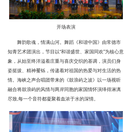
开场表演
舞韵歌魂，情满山河。舞蹈《和谐中国》由常德市
知青艺术团演出，节目以“和谐盛世、家国同欢”为核心意
象，从始至终洋溢着庄重与喜庆交织的基调，演员们身
姿挺拔、精神矍铄，传递着对祖国的热爱与对生活的热
情。海峡之声合唱团带来的《鼓浪屿之波》以一场视听
融合将鼓浪屿的风情与两岸同胞的家国情怀演绎得淋漓
尽致,每一个音符都凝聚着血浓于水的深情。