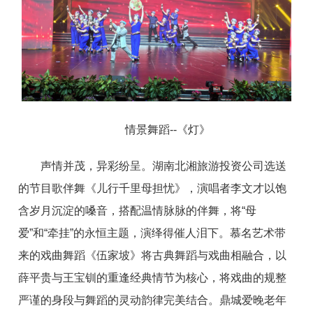
情景舞蹈--《灯》
声情并茂，异彩纷呈。湖南北湘旅游投资公司选送
的节目歌伴舞《儿行千里母担忧》，演唱者李文才以饱
含岁月沉淀的嗓音，搭配温情脉脉的伴舞，将“母
爱”和“牵挂”的永恒主题，演绎得催人泪下。慕名艺术带
来的戏曲舞蹈《伍家坡》将古典舞蹈与戏曲相融合，以
薛平贵与王宝钏的重逢经典情节为核心，将戏曲的规整
严谨的身段与舞蹈的灵动韵律完美结合。鼎城爱晚老年