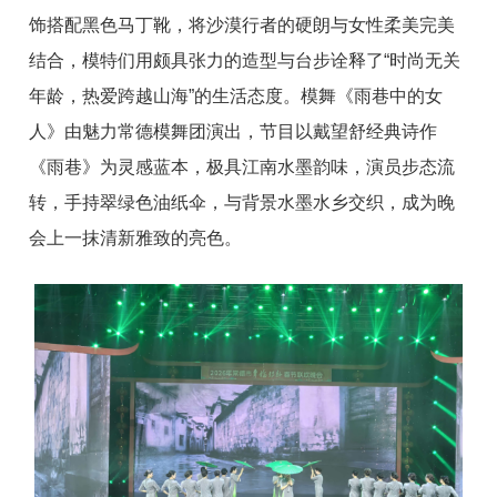
饰搭配黑色马丁靴，将沙漠行者的硬朗与女性柔美完美
结合，模特们用颇具张力的造型与台步诠释了“时尚无关
年龄，热爱跨越山海”的生活态度。模舞《雨巷中的女
人》由魅力常德模舞团演出，节目以戴望舒经典诗作
《雨巷》为灵感蓝本，极具江南水墨韵味，演员步态流
转，手持翠绿色油纸伞，与背景水墨水乡交织，成为晚
会上一抹清新雅致的亮色。