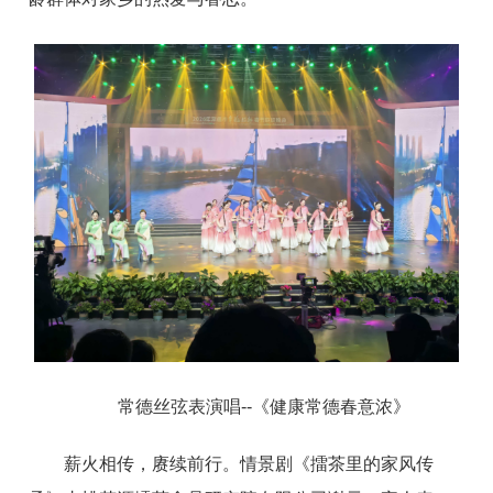
常德丝弦表演唱--《健康常德春意浓》
薪火相传，赓续前行。情景剧《擂茶里的家风传