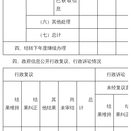
已获取信
息
（六）其他处理
（七）总计
四、结转下年度继续办理
四、政府信息公开行政复议、行政诉讼情况
行政复议
行政诉讼
未经复议直
结
结
其
尚
总
结
结
果维持
果纠正
他结果
未审结
计
果维持
果纠正