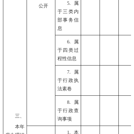
5.属
公开
于三类内
部事务信
息
6.属
于四类过
程性信息
7.属
于行政执
法素卷
8.属
于行政查
三、
询事项
本年
1.本