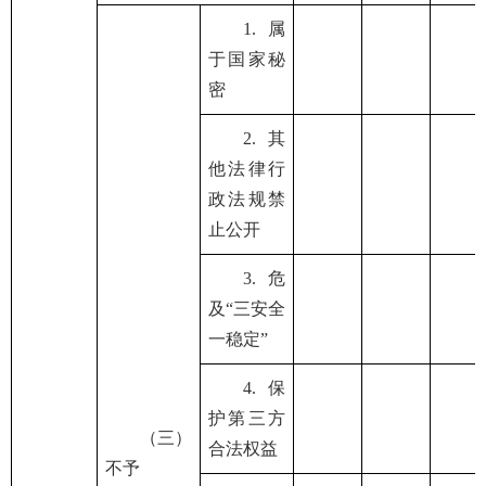
1.属
于国家秘
密
2.其
他法律行
政法规禁
止公开
3.危
及“三安全
一稳定”
4.保
护第三方
（三）
合法权益
不予