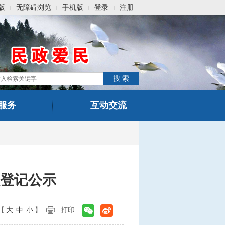
版
无障碍浏览
手机版
登录
注册
|
|
|
|
服务
互动交流
登记公示
【
大
中
小
】
打印