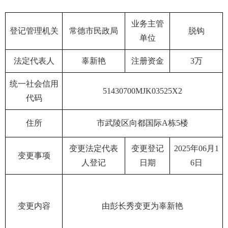
业务主管
登记管理机关
常德市民政局
脱钩
单位
法定代表人
辜新艳
注册资金
3万
统一社会信用
51430700MJK03525X2
代码
住所
市武陵区向都国际A栋5楼
变更法定代表
变更登记
2025年06月1
变更事项
人登记
日期
6日
变更内容
由彭长秀变更为辜新艳