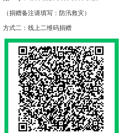
（捐赠备注请填写：防汛救灾）
方式二：线上二维码捐赠