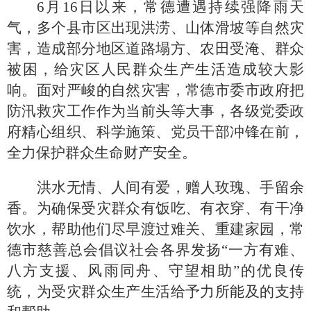
6月16日以来，常德遭遇持续强降雨天
气，多个县市区出现洪涝、山体滑坡等自然灾
害，
造成部分地区道路塌方、农田
受淹
、群众
被困，给灾区人民群众生产生活造成较大影
响。面对严峻的自然灾害，常德市委市政府把
防汛救灾工作作为当前头等大事，各级党委政
府精心组织、科学施策、党员干部冲锋在前，
全力保护群众生命财产安全。
洪水无情、人间有爱
，赠人玫瑰、手留余
香。为确保受灾群众有饭吃、有衣穿、有干净
饮水，帮助他们尽早渡过难关、重建家园，
常
德市慈善总会倡议社会各界发扬
“一方有难、
八方支援、风雨同舟、
守望相助
”的优良传
统，为受灾群众
生产生活给予力所能及的支持