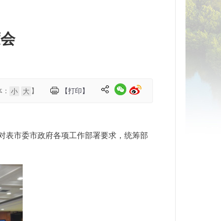
度会
体：
】
【打印】
小
大
标对表市委市政府各项工作部署要求，统筹部