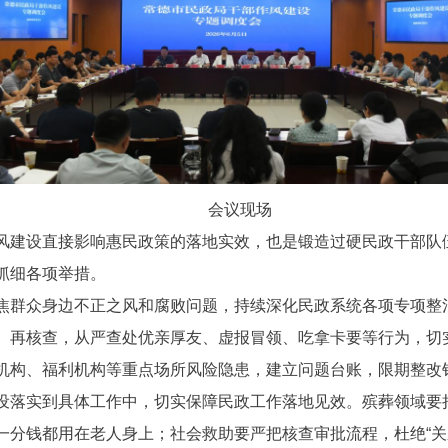
会议现场
风建设直接影响惠民政策的落地实效，也是锻造过硬民政干部队
抓细各项举措。
焦群众身边不正之风和腐败问题，持续深化民政系统各项专项整
、再核查，从严查处优亲厚友、虚报冒领、吃拿卡要等行为，切
机构、福利机构等重点场所风险隐患，建立问题台账，限期整改
设落实到具体工作中，切实保障民政工作落地见效。殡葬领域要
分钱都用在老人身上；社会救助要严把核查审批流程，杜绝“关系