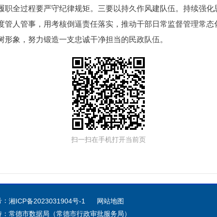
履职全过程要严守纪律规矩。三要以持久作风建队伍。持续强化
度管人管事，用考核倒逼责任落实，推动干部日常监督管理常态
树形象，努力锻造一支忠诚干净担当的民政队伍。
扫一扫在手机打开当前页
号：
湘ICP备2023031904号-1
网站地图
持：常德市数据局（常德市行政审批服务局）