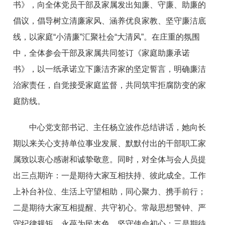
书》，向全体党员干部及家属发出知廉、守廉、助廉的
倡议，倡导树立清廉家风、涵养优良家教、坚守廉洁底
线，以家庭“小清廉”汇聚社会“大清风”。在庄重的氛围
中，全体参会干部及家属共同签订《家庭助廉承诺
书》，以一纸承诺立下廉洁齐家的坚定誓言，明确廉洁
治家责任，自觉接受家庭监督，共同筑牢拒腐防变的家
庭防线。
中心党支部书记、主任杨立波作总结讲话，她向长
期以来关心支持单位事业发展、默默付出的干部职工家
属致以衷心感谢和诚挚敬意。同时，对全体与会人员提
出三点期许：一是期待大家互相扶持、彼此成全。工作
上补台补位、生活上守望相助，同心聚力、携手前行；
二是期待大家互相提醒、共守初心。常敲思想警钟、严
守纪律规矩，永葆为民本色、坚守使命初心；三是期待