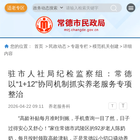
适老专区
您的位置：
首页
>
民政动态
>
专题专栏
>
模范机关创建
>
详细
内容
驻市人社局纪检监察组：常德
以“1+12”协同机制抓实养老服务专项
整治
T
2026-04-22 09:11
养老服务科
T
“高龄补贴每月准时到账，手机查询一目了然，日子
过得安心又舒心！”家住常德市武陵区的92岁老人陈奶
奶，每月按时领取高龄津贴，正是常德以小切口撬动养