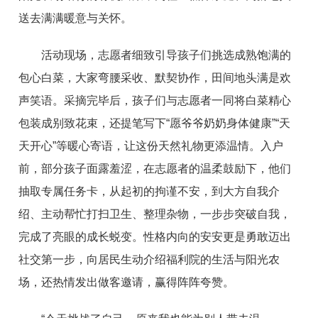
送去满满暖意与关怀。
活动现场，志愿者细致引导孩子们挑选成熟饱满的
包心白菜，大家弯腰采收、默契协作，田间地头满是欢
声笑语。采摘完毕后，孩子们与志愿者一同将白菜精心
包装成别致花束，还提笔写下“愿爷爷奶奶身体健康”“天
天开心”等暖心寄语，让这份天然礼物更添温情。入户
前，部分孩子面露羞涩，在志愿者的温柔鼓励下，他们
抽取专属任务卡，从起初的拘谨不安，到大方自我介
绍、主动帮忙打扫卫生、整理杂物，一步步突破自我，
完成了亮眼的成长蜕变。性格内向的安安更是勇敢迈出
社交第一步，向居民生动介绍福利院的生活与阳光农
场，还热情发出做客邀请，赢得阵阵夸赞。