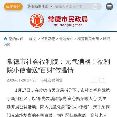
适老专区
您的位置：
首页
>
民政动态
>
专题专栏
>
模范机关创建
>
详细
内容
常德市社会福利院：元气满格！福利
院小使者送“百财”传温情
T
2026-01-28 17:25
市社会福利院
T
1月17日，在常德市民政局指导下，市社会福利院携
手新河社区，以“阳光农场聚微光 童心赠菜暖人心”为主
题开展公益活动。院内儿童化身“爱心小使者”，亲手采摘
阳光农场培育的有机白菜，为社区低保家庭、高龄老人