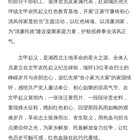
织部分干部职工、退休党员及家属代表，赴鼎城区尧天
坪镇文甲农民起义红色教育基地，开展“正家守廉铸初心
清风传家显担当”主题活动，以红色铸魂、以清廉润家，
为“清廉民政”建设凝聚家庭力量，护航殡葬事业清风正
气。
文甲起义，是湘西北土地革命的星火之源。全体人
员肃立在文甲农民起义纪念碑前，缅怀13位革命烈士的
峥嵘岁月与赤胆忠心，追忆先辈“舍小家为大家”的家国情
怀，感悟共产党人廉洁奉公、初心如磐的崇高气节。在
文甲起义展馆内，一张张泛黄照片、一段段珍贵史料，
重现烽火征程，镌刻红色初心。回望那段风雨如晦的艰
难岁月，革命志士挺身而出、舍生取义，用热血与担当
点燃信仰之光，为家乡解放、民族解放奋力抗争，让红
色历史可触可感，红色血脉在此代代赓续。