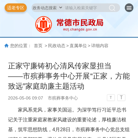
适老专区
您的位置：
首页
>
民政动态
>
直属单位
>
详细内容
正家守廉铸初心清风传家显担当
——市殡葬事务中心开展“正家，方能
致远”家庭助廉主题活动
T
2026-05-06 09:07
市殡葬事务中心
T
家风系党风，家事关国运。为深学笃行习近平总书
记
关于注重家庭家教家风建设的重要论述
，厚植廉洁根
基，筑牢思想防线，4月28日，市殡葬事务中心党总支组