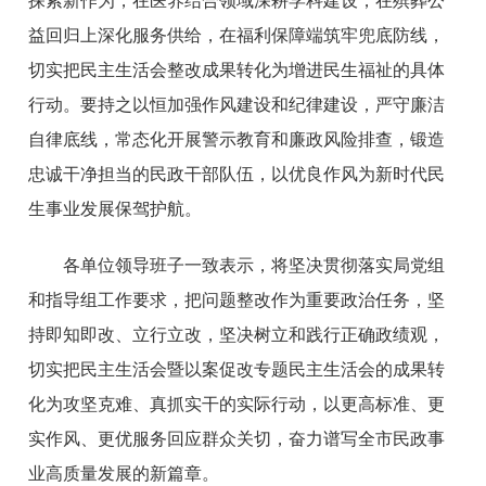
探索新作为，在医养结合领域深耕学科建设，在殡葬公
益回归上深化服务供给，在福利保障端筑牢兜底防线，
切实把民主生活会整改成果转化为增进民生福祉的具体
行动。要持之以恒加强作风建设和纪律建设，严守廉洁
自律底线，常态化开展警示教育和廉政风险排查，锻造
忠诚干净担当的民政干部队伍，以优良作风为新时代民
生事业发展保驾护航。
各单位领导班子一致表示，将坚决贯彻落实局党组
和指导组工作要求，把问题整改作为重要政治任务，坚
持即知即改、立行立改，坚决
树立和践行正确政绩观
，
切实把民主生活会暨以案促改专题民主生活会的成果转
化为攻坚克难、真抓实干的实际行动，以更高标准、更
实作风、更优服务回应群众关切，奋力谱写全市民政事
业高质量发展的新篇章。