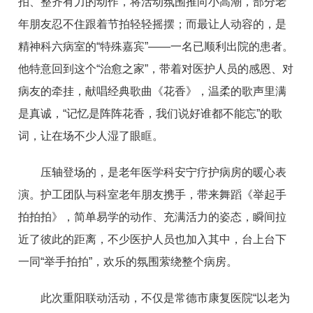
拍、整齐有力的动作，将活动氛围推向小
高潮
，部分老
年朋友忍不住跟着节拍轻轻摇摆；而最让人动容的，是
精神科六病室的“特殊嘉宾”——一名已顺利出院的患者。
他特意回到这个“治愈之家”，带着对医护人员的感恩、对
病友的牵挂，献唱经典歌曲《花香》，温柔的歌声里满
是真诚，“记忆是阵阵花香，我们说好谁都不能忘”的歌
词，让在场不少人湿了眼眶。
压轴登场的，是老年医学科安宁疗护病房的暖心表
演。护工团队与科室老年朋友携手，带来舞蹈《举起手
拍拍拍》，简单易学的动作、充满活力的姿态，瞬间拉
近了彼此的距离，不少医护人员也加入其中，台上台下
一同“举手拍拍”，欢乐的氛围萦绕整个病房。
此次重阳联动活动，不仅是常德市康复医院“以老为