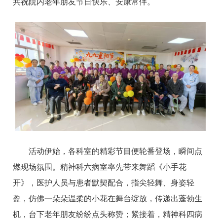
共祝院内老年朋友节日快乐、安康常伴。
活动伊始，各科室的精彩节目便轮番登场，瞬间点
燃现场氛围。精神科六病室率先带来舞蹈《小手花
开》，医护人员与患者默契配合，指尖轻舞、身姿轻
盈，仿佛一朵朵温柔的小花在舞台绽放，传递出蓬勃生
机，台下老年朋友纷纷点头称赞；紧接着，精神科四病