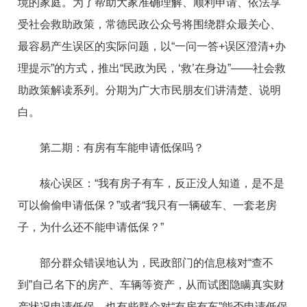
境的家庭。为了帮助大家准确理解、顺利申请、依法享
受社会救助政策，常德民政公众号将围绕群众最关心、
最容易产生误区的实际问题，以“一问一答+误区澄清+办
理提示”的方式，推出“民政为民，‘救’在身边”——社会救
助政策解读系列。分期为广大市民朋友们讲清楚、说明
白。
第二期：有房有车能申请低保吗？
核心误区：“我有房子有车，反正没人知道，是不是
可以偷偷申请低保？”或者“我只有一辆破车、一套老房
子，为什么还不能申请低保？”
部分群众错误地认为，民政部门的信息核对“查不
到”自己名下的房产、车辆等资产，从而试图隐瞒真实财
产状况申请低保。也有些群众对“有房有车”能否申请低保