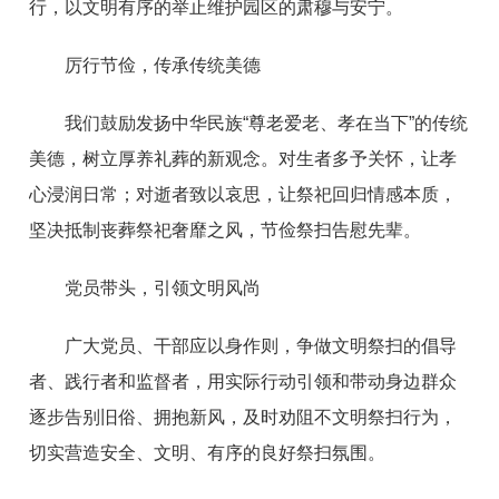
行，以文明有序的举止维护园区的肃穆与安宁。
厉行节俭，传承传统美德
我们鼓励发扬中华民族“尊老爱老、孝在当下”的传统
美德，树立厚养礼葬的新观念。对生者多予关怀，让孝
心浸润日常；对逝者致以哀思，让祭祀回归情感本质，
坚决抵制丧葬祭祀奢靡之风，节俭祭扫告慰先辈。
党员带头，引领文明风尚
广大党员、干部应以身作则，争做文明祭扫的倡导
者、践行者和监督者，用实际行动引领和带动身边群众
逐步告别旧俗、拥抱新风，及时劝阻不文明祭扫行为，
切实营造安全、文明、有序的良好祭扫氛围。