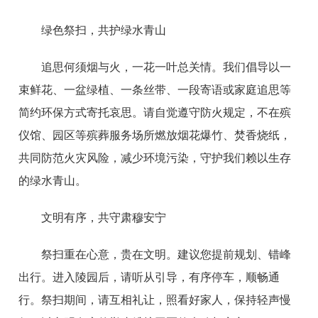
绿色祭扫，共护绿水青山
追思何须烟与火，一花一叶总关情。我们倡导以一
束鲜花、一盆绿植、一条丝带、一段寄语或家庭追思等
简约环保方式寄托哀思。请自觉遵守防火规定，不在殡
仪馆、园区等殡葬服务场所燃放烟花爆竹、焚香烧纸，
共同防范火灾风险，减少环境污染，守护我们赖以生存
的绿水青山。
文明有序，共守肃穆安宁
祭扫重在心意，贵在文明。建议您提前规划、错峰
出行。进入陵园后，请听从引导，有序停车，顺畅通
行。祭扫期间，请互相礼让，照看好家人，保持轻声慢