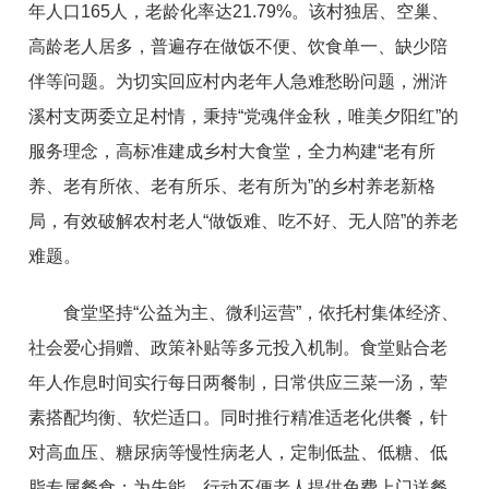
年人口165人，老龄化率达21.79%。该村独居、空巢、
高龄老人居多，普遍存在做饭不便、饮食单一、缺少陪
伴等问题。为切实回应村内老年人急难愁盼问题，洲浒
溪村支两委立足村情，秉持“党魂伴金秋，唯美夕阳红”的
服务理念，高标准建成乡村大食堂，全力构建“老有所
养、老有所依、老有所乐、老有所为”的乡村养老新格
局，有效破解农村老人“做饭难、吃不好、无人陪”的养老
难题。
食堂坚持“公益为主、微利运营”，依托村集体经济、
社会爱心捐赠、政策补贴等多元投入机制。食堂贴合老
年人作息时间实行每日两餐制，日常供应三菜一汤，荤
素搭配均衡、软烂适口。同时推行精准适老化供餐，针
对高血压、糖尿病等慢性病老人，定制低盐、低糖、低
脂专属餐食；为失能、行动不便老人提供免费上门送餐