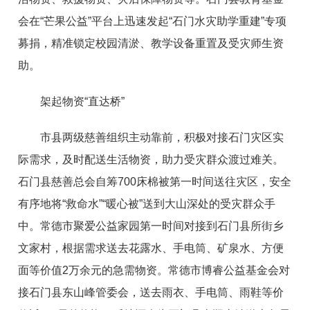
会在“芒果公益”平台上迅速发起“石门水灾助学重建”专项
募捐，精准锁定校园清淤、教学设备重置及受灾师生资
助。
架起物资“直达桥”
市县两级慈善组织主动靠前，积极对接石门灾区实
际需求，及时配送生活物资，助力受灾群众渡过难关。
石门县慈善总会自筹700床棉被第一时间送往灾区，安全
有序地将“救命水”“暖心被”送到大山深处的受灾群众手
中。常德市聚爱公益家园第一时间对接到石门县所街乡
文家村，根据需求送去花露水、手电筒、矿泉水、方便
面等价值2万余元的急需物资。常德市博睿公益基金会对
接石门县东山峰管委会，送去雨衣、手电筒、雨鞋等价