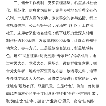
二、健全工作机制，夯实管理基础。临澧县以社会
化、规范化、信息化为目标，完善乡村地名管理全链条
机制。一是深入宣传发动，激发群众的参与热情。线上
依托微信群、公众号等平台，发动村（社区）工作者、
社工、志愿者采集地名信息；线下组织力量深入村组，
制作标语100余幅、发放资料6000余份，让群众熟知行
动意义、参与方式。二是规范命名流程，彰显地域特
色。建立“民意征集+历史溯源+专家评估”命名机制，通
过村民大会、党员大会、屋场会、微信群收集意见，联
合党史学者、地名专家查阅地方志、族谱等史料，邀请
多领域专家及人大代表、政协委员等进行专家论证，确
保地名“规范有序、尊重民意、凸显特色”。例如，修梅镇
肉鸡养殖核心区主干道因系湘佳牧业“全产业链”辐射带，
取“湘佳”之“佳”字，融合“产业兴旺”愿景，命名“佳兴路”，