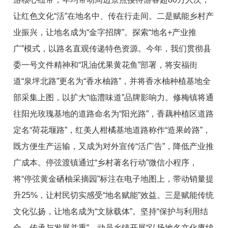
让红色文化“活”在地名中、传在行走间。二是赋能乡村产
业振兴，让地名成为“金字招牌”。探索“地名+产业推
广”模式，以路名直观传递特色资源。今年，我们贯彻县
委一号文件精神和“巩油优果黄花鱼”部署，将安福街
道“泉坪北路”更名为“香水柚路”，并将香水柚种植基地全
部采集上图，以扩大“临澧味道”品牌影响力。修梅镇将通
往阳光玫瑰基地的道路命名为“阳光路”，香藕种植区道路
定名“荷花堰路”，红美人柑橘基地道路称作“造果岭路”，
既方便生产运输，又成为对外宣传“活广告”，降低产业推
广成本。停弦渡镇通过“乡村著名行动”微信小程序，
将“停弦黄金硒柚采摘园”标注在电子地图上，带动销量提
升25%，让村民切实感受“地名赋能”效益。三是赋能传统
文化弘扬，让地名成为“文脉载体”。坚持“保护与利用结
合、传承与发展并重”，动员乡镇开展“弘扬地名文化赓续