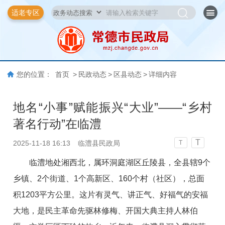
适老专区
您的位置：
首页
>
民政动态
>
区县动态
>
详细内容
地名“小事”赋能振兴“大业”——“乡村
著名行动”在临澧
T
2025-11-18 16:13
临澧县民政局
T
临澧地处湘西北，属环洞庭湖区丘陵县，全县辖9个
乡镇、2个街道、1个高新区、160个村（社区），总面
积1203平方公里。这片有灵气、讲正气、好福气的安福
大地，是民主革命先驱林修梅、开国大典主持人林伯