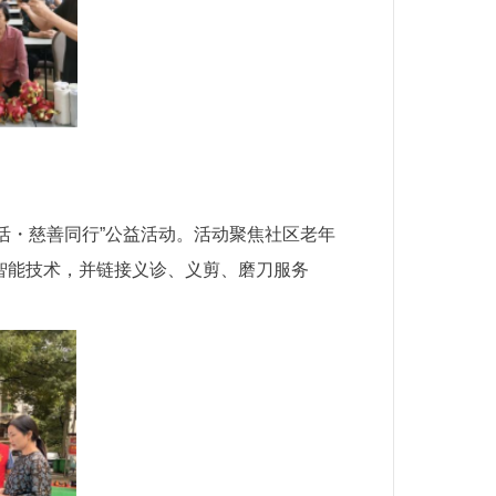
活・慈善同行”公益活动。活动聚焦社区老年
握智能技术，并链接义诊、义剪、磨刀服务