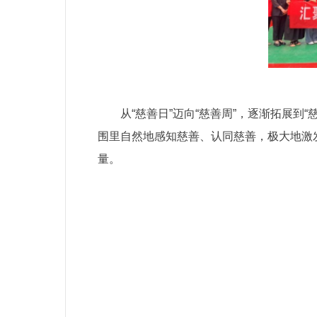
从“慈善日”迈向“慈善周”，逐渐拓展
围里自然地感知慈善、认同慈善，极大地激
量。