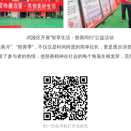
武陵区开展“智享生活・慈善同行”公益活动
到“慈善月”、“慈善季”，不仅仅是时间跨度的简单拉长，更是逐步
发了参与者的热情，使慈善精神在社会的每个角落生根发芽，茁
扫一扫在手机打开当前页