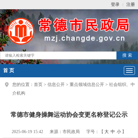
登录
注册
|
首 页
您的位置：
首页
>
信息公开
>
重点领域信息公开
>
社会组织、中
介机构
常德市健身操舞运动协会变更名称登记公示
2025-06-19 15:42
来源：市民政局
字号：【
大
中
小
】