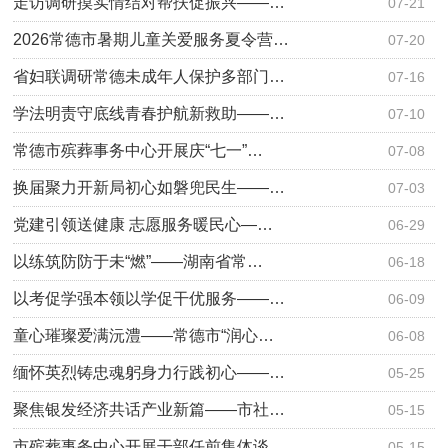
走访调研摸实情结对帮扶促振兴——…
07-21
2026常德市暑期儿童关爱服务夏令营…
07-20
省妇联调研常德未成年人保护多部门…
07-16
学法明责守底线青春护航新救助——…
07-10
常德市殡葬事务中心开展庆“七一”…
07-08
换届聚力开新局初心如磐兜民生——…
07-03
党建引领送健康 志愿服务暖民心—…
06-29
以练筑防防于未“燃”——湖南省常…
06-18
以考促学强本领以学促干优服务——…
06-09
童心璀璨爱满沅澧——常德市“润心…
06-08
缅怀英烈铸忠魂躬身力行践初心——…
05-25
聚焦银发经济共话产业新篇——市社…
05-15
市殡葬事务中心开展干部任前集体谈…
05-15